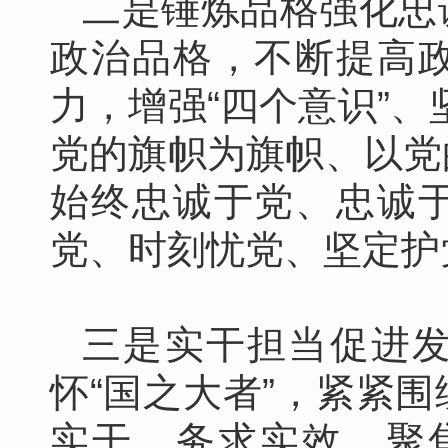
二是锤炼品格强化忠
政治品格，不断提高
力，增强“四个意识”、
党的旗帜为旗帜、以党
始终忠诚于党、忠诚
党、时刻忧党、坚定护
三是实干担当促进
怀“国之大者”，紧紧
实干、务求实效，聚