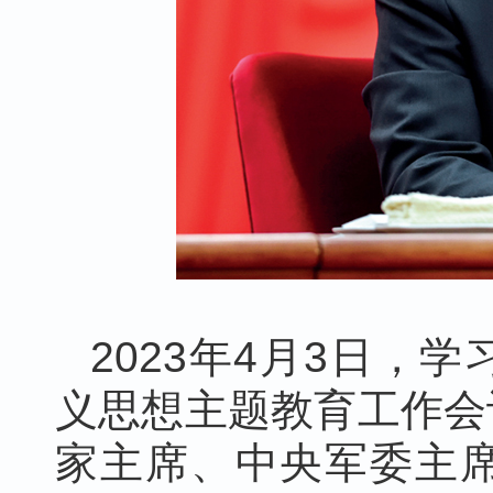
2023年4月3日，
义思想主题教育工作会
家主席、中央军委主