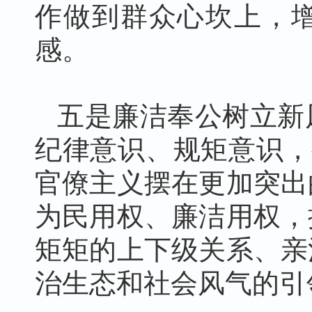
作做到群众心坎上，
感。
五是廉洁奉公树立新
纪律意识、规矩意识，
官僚主义摆在更加突出
为民用权、廉洁用权，
矩矩的上下级关系、亲
治生态和社会风气的引