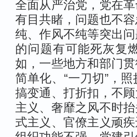
全面从严治党，党在革
有目共睹，问题也不容
纯、作风不纯等突出问
的问题有可能死灰复
如，一些地方和部门贯
简单化、“一刀切”，
搞变通、打折扣，不顾
主义、奢靡之风不时抬
式主义、官僚主义顽疾
组织功能不强，党建引