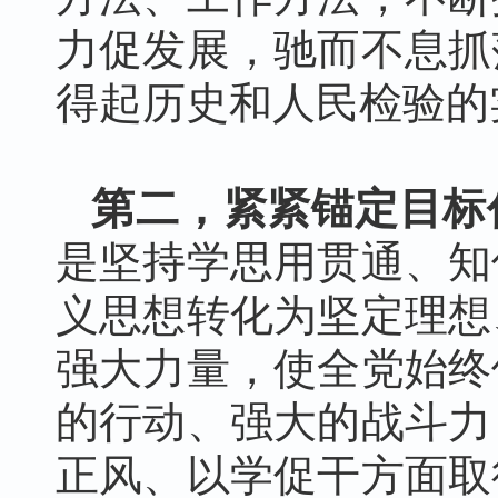
力促发展，驰而不息抓
得起历史和人民检验的
第二，紧紧锚定目标
是坚持学思用贯通、知
义思想转化为坚定理想
强大力量，使全党始终
的行动、强大的战斗力
正风、以学促干方面取