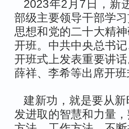
2023年2月7日，
部级主要领导干部学习
思想和党的二十大精神
开班。中共中央总书记
开班式上发表重要讲话
薛祥、李希等出席开班式
建新功，就是要从新
发进取的智慧和力量，
方法、工作方法，不断