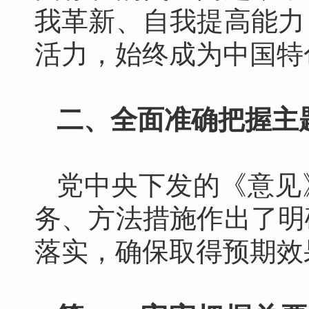
我革新、自我提高能力
活力，始终成为中国特
二、全面准确把握主
党中央下发的《意见
务、方法措施作出了明
落实，确保取得预期效