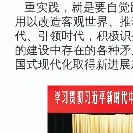
重实践，就是要自觉
用以改造客观世界、推
代、引领时代，积极识
的建设中存在的各种矛
国式现代化取得新进展