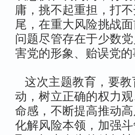
庸，挑不起重担，打不
尾，在重大风险挑战面
问题尽管存在于少数党
害党的形象、贻误党的
这次主题教育，要教
动，树立正确的权力观
命感，不断提高推动高
化解风险本领，加强斗