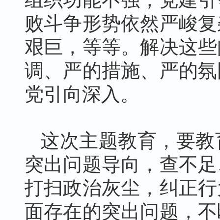
败斗争形势依然严峻复
艰巨，等等。解决这些
调、严的措施、严的氛
党引向深入。
这次主题教育，要教
突出问题导向，查不足
打扫政治灰尘，纠正行
面存在的突出问题，不