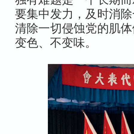
要集中发力，及时消除
清除一切侵蚀党的肌体
变色、不变味。