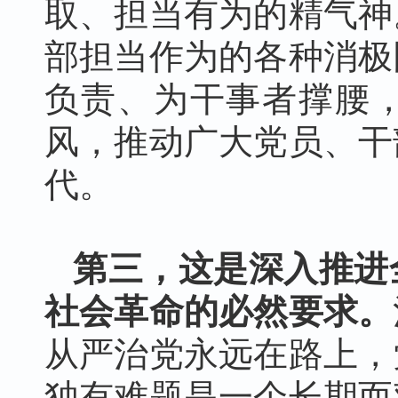
取、担当有为的精气神
部担当作为的各种消极
负责、为干事者撑腰
风，推动广大党员、干
代。
第三，这是深入推进
社会革命的必然要求。
从严治党永远在路上，
独有难题是一个长期而