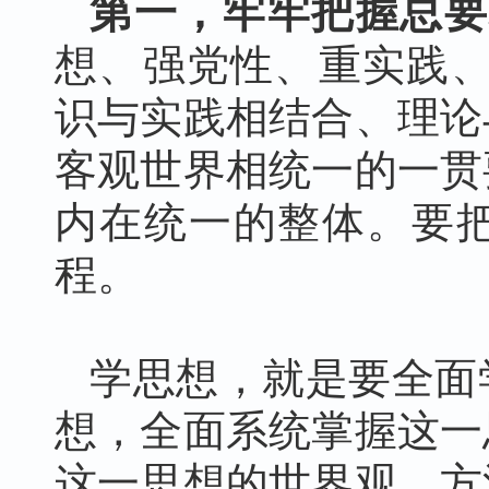
第一，牢牢把握总要
想、强党性、重实践、
识与实践相结合、理论
客观世界相统一的一贯
内在统一的整体。要
程。
学思想，就是要全面
想，全面系统掌握这一
这一思想的世界观、方